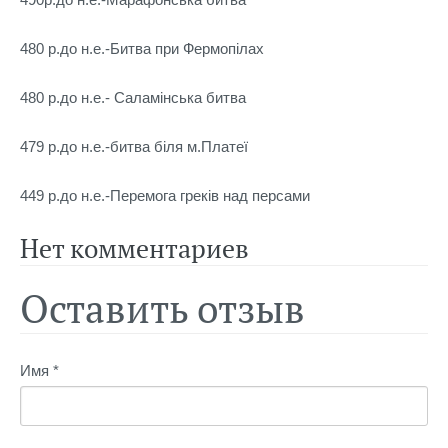
480 р.до н.е.-Битва при Фермопілах
480 р.до н.е.- Саламінська битва
479 р.до н.е.-битва біля м.Платеї
449 р.до н.е.-Перемога греків над персами
Нет комментариев
Оставить отзыв
Имя *