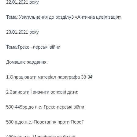
22.01.2021 року
Тема: Узагальнення до розділу3 «Антична цивілізація»
23.01.2021 року
Тема:Греко –перські війни
Домашнє завдання.
1.Опрацювати матеріал параграфа 33-34
2.Записати і вивчити основні дати:
500-449рр.до н.е.-Греко-перські війни
500 р.до.н.е.-Повстання проти Персії
490р.до н.е.-Марафонська битва