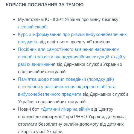
КОРИСНІ ПОСИЛАННЯ ЗА ТЕМОЮ
Мультфільм ЮНІСЕФ Україна про мінну безпеку:
лісовий скарб
.
Курс з інформування про ризики вибухонебезпечних
предметів
від освітнього проекту «Стопміна».
Посібник для самостійного вивчення населенням
способів захисту від надзвичайних ситуацій та дій у
разі їх виникненн
я від Державної служби України з
надзвичайних ситуацій.
Пам’ятка щодо правил поведінки (порядку дій)
населення у разі виявлення підозрілого об’єкта,
вибухонебезпечного предмета
від Державної служби
України з надзвичайних ситуацій.
Новий бот
«Дитячий лікар на війні»
від Центру
протидії дезінформації при РНБО України, де можна
отримати безоплатну онлайн-допомогу від дитячих
лікарів з усієї України.