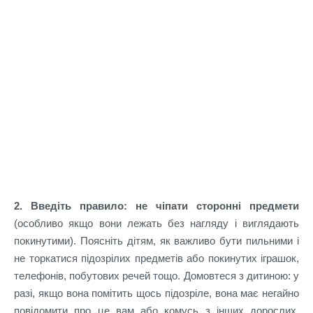
2. Введіть правило: не чіпати сторонні предмети
(особливо якщо вони лежать без нагляду і виглядають
покинутими). Поясніть дітям, як важливо бути пильними і
не торкатися підозрілих предметів або покинутих іграшок,
телефонів, побутових речей тощо. Домовтеся з дитиною: у
разі, якщо вона помітить щось підозріле, вона має негайно
повідомити про це вам або комусь з інших дорослих.