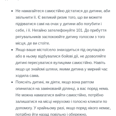
Не намагайтеся самостійно дістатися до дитини, аби
звільнити її. Є великий ризик того, що ви можете
підірватися самі на очах у дитини або погубити і
себе, і її. Негайно зателефонуйте 101. До прибуття
рятувальників заспокоюйте дитину голосом з того
місця, де ви стоїте.
Якщо ваше місто/село знаходиться під окупацією
або в ньому відбувалися бойові дії, не дозволяйте
дитині пересуватися вулицями самостійно. Навіть
якщо це знайомі шляхи, якими дитина у мирний час
ходила сама.
Поясніть дитині, як діяти, якщо вона раптом
опинилася на замінованій ділянці, а вас поряд нема.
Не можна намагатися вийти самостійно, потрібно
залишатися на місці нерухомо і голосно кликати по
допомогу. У крайньому разі, якщо поряд нікого немає,
потрібно йти назад повільно і обережно,