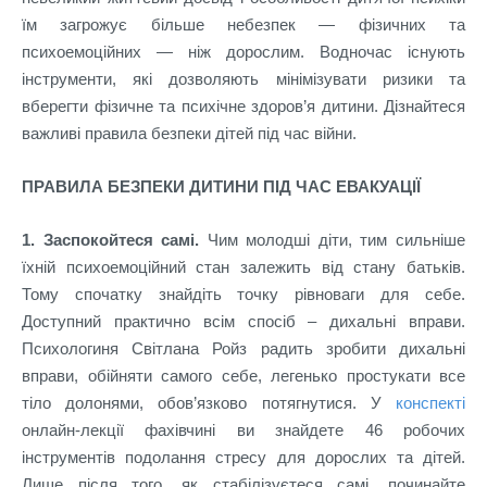
їм загрожує більше небезпек — фізичних та
психоемоційних — ніж дорослим. Водночас існують
інструменти, які дозволяють мінімізувати ризики та
вберегти фізичне та психічне здоров’я дитини. Дізнайтеся
важливі правила безпеки дітей під час війни.
ПРАВИЛА БЕЗПЕКИ ДИТИНИ ПІД ЧАС ЕВАКУАЦІЇ
1. Заспокойтеся самі.
Чим молодші діти, тим сильніше
їхній психоемоційний стан залежить від стану батьків.
Тому спочатку знайдіть точку рівноваги для себе.
Доступний практично всім спосіб – дихальні вправи.
Психологиня Світлана Ройз радить зробити дихальні
вправи, обійняти самого себе, легенько простукати все
тіло долонями, обов’язково потягнутися. У
конспекті
онлайн-лекції фахівчині ви знайдете 46 робочих
інструментів подолання стресу для дорослих та дітей.
Лише після того, як стабілізуєтеся самі, починайте