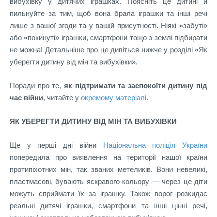
вибухівку у дитячих іграшках. Поясніть це дитині й
пильнуйте за тим, щоб вона брала іграшки та інші речі
лише з вашої згоди та у вашій присутності. Ніякі
«
забуті»
або
«
покинуті» іграшки, смартфони тощо з землі підбирати
не можна! Детальніше про це дивіться нижче у розділі
«
Як
уберегти дитину від мін та вибухівки».
Поради про те,
як підтримати та заспокоїти дитину під
час війни
, читайте у
окремому матеріалі
.
ЯК УБЕРЕГТИ ДИТИНУ ВІД МІН ТА ВИБУХІВКИ
Ще у перші дні війни
Національна поліція України
попередила про виявлення на території нашої країни
протипіхотних мін, так званих метеликів. Вони невеликі,
пластмасові, бувають яскравого кольору
—
через це діти
можуть сприймати їх за іграшку. Також ворог розкидає
реальні дитячі іграшки, смартфони та інші цінні речі,