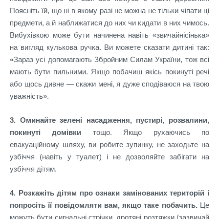
Поясніть їй, що ні в якому разі не можна не тільки чіпати ці
предмети, а й наближатися до них чи кидати в них чимось.
Вибухівкою може бути начинена навіть «звичайнісінька»
на вигляд кулькова ручка. Ви можете сказати дитині так:
«
Зараз усі допомагають Збройним Силам України, тож всі
мають бути пильними. Якщо побачиш якісь покинуті речі
або щось дивне
—
скажи мені, я дуже сподіваюся на твою
уважність».
3. Оминайте зелені насадження, пустирі, розвалини,
покинуті домівки
тощо. Якщо рухаючись по
евакуаційному шляху, ви робите зупинку, не заходьте на
узбіччя (навіть у туалет) і не дозволяйте забігати на
узбіччя дітям.
4. Розкажіть дітям про ознаки замінованих територій і
попросіть її повідомляти вам, якщо таке побачить.
Це
можуть бути сигнальні стрічки, дротяні розтяжки (зазвичай