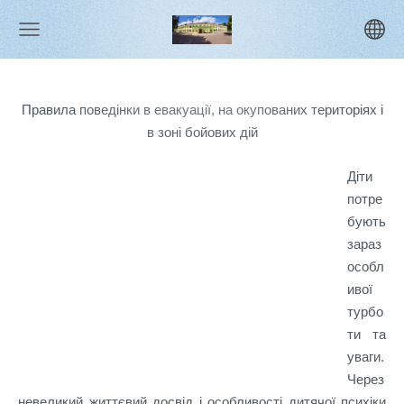
Правила поведінки в евакуації, на окупованих територіях і
в зоні бойових дій
Діти
потре
бують
зараз
особл
ивої
турбо
ти та
уваги.
Через
невеликий життєвий досвід і особливості дитячої психіки