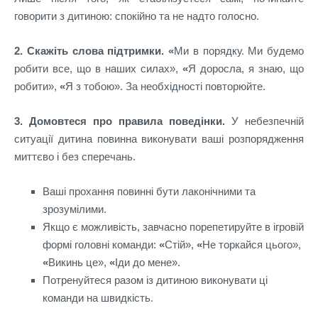
говорити з дитиною: спокійно та не надто голосно.
2. Скажіть слова підтримки. «
Ми в порядку. Ми будемо
робити все, що в наших силах»,
«
Я доросла, я знаю, що
робити»,
«
Я з тобою». За необхідності повторюйте.
3. Домовтеся про правила поведінки.
У небезпечній
ситуації дитина повинна виконувати ваші розпорядження
миттєво і без сперечань.
Ваші прохання повинні бути лаконічними та
зрозумілими.
Якщо є можливість, завчасно порепетируйте в ігровій
формі головні команди:
«
Стій»,
«
Не торкайся цього»,
«
Викинь це»,
«
Іди до мене».
Потренуйтеся разом із дитиною виконувати ці
команди на швидкість.