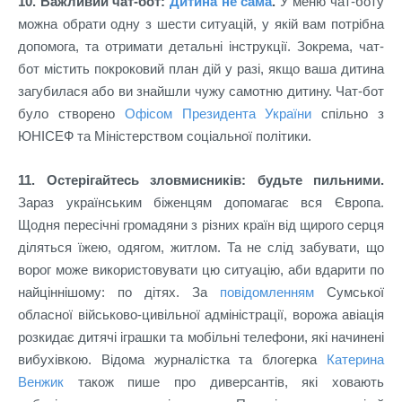
10. Важливий чат-бот:
Дитина не сама
.
У меню чат-боту
можна обрати одну з шести ситуацій, у якій вам потрібна
допомога, та отримати детальні інструкції. Зокрема, чат-
бот містить покроковий план дій у разі, якщо ваша дитина
загубилася або ви знайшли чужу самотню дитину. Чат-бот
було створено
Офісом Президента України
спільно з
ЮНІСЕФ та Міністерством соціальної політики.
11. Остерігайтесь зловмисників: будьте пильними.
Зараз українським біженцям допомагає вся Європа.
Щодня пересічні громадяни з різних країн від щирого серця
діляться їжею, одягом, житлом. Та не слід забувати, що
ворог може використовувати цю ситуацію, аби вдарити по
найціннішому: по дітях. За
повідомленням
Сумської
обласної військово-цивільної адміністрації, ворожа авіація
розкидає дитячі іграшки та мобільні телефони, які начинені
вибухівкою. Відома журналістка та блогерка
Катерина
Венжик
також пише про диверсантів, які ховають