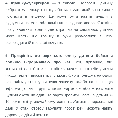
4. Іграшку-супергероя — з собою!
Попросіть дитину
вибрати маленьку іграшку або талісман, який вона зможе
покласти в кишеню. Це може бути навіть мушля з
відпустки на морі або камінчик з рідного двора. Скажіть,
що у хвилини, коли буде страшно чи самотньо, дитина
може брати цю іграшку в руки, розмовляти з нею,
розповідати їй про свої почуття.
5. Прикріпіть до верхнього одягу дитини бейдж з
повною інформацією про неї.
Ім
‘
я, прізвище, вік,
контактні дані батьків, особливі медичні потреби дитини
(якщо такі є), вкажіть групу крові. Окрім бейджа на одязі,
покладіть дитині у кишеню записку та/або напишіть цю
інформацію на її руці стійким маркером або ж наклейте
цупкий скотч на одяг. Це варто зробити навіть з дітьми 7-
10 років, які у звичайному житті пам’ятають персональні
дані. У стані стресу забувати прості речі можуть навіть
дорослі, а діти й поготів.