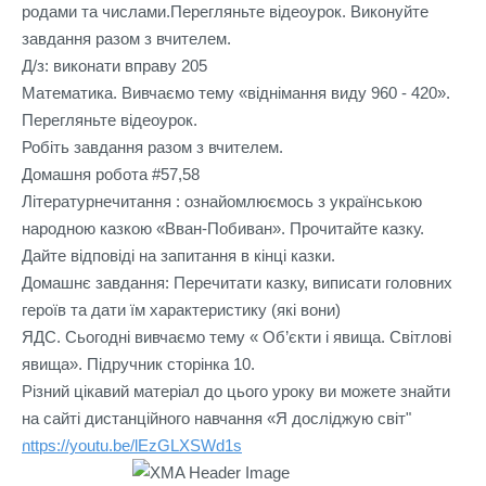
родами та числами.Перегляньте відеоурок. Виконуйте 
завдання разом з вчителем.

Д/з: виконати вправу 205

Математика. Вивчаємо тему «віднімання виду 960 - 420».

Перегляньте відеоурок.

Робіть завдання разом з вчителем.

Домашня робота #57,58

Літературнечитання : ознайомлюємось з українською 
народною казкою «Вван-Побиван». Прочитайте казку. 
Дайте відповіді на запитання в кінці казки.

Домашнє завдання: Перечитати казку, виписати головних 
героїв та дати їм характеристику (які вони)

ЯДС. Сьогодні вивчаємо тему « Об’єкти і явища. Світлові 
явища». Підручник сторінка 10.

Різний цікавий матеріал до цього уроку ви можете знайти 
на сайті дистанційного навчання «Я досліджую світ"
https://youtu.be/lEzGLXSWd1s