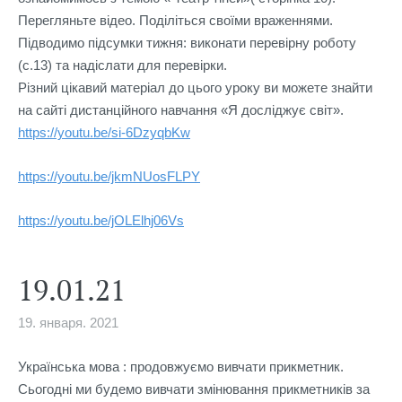
Перегляньте відео. Поділіться своїми враженнями.

Підводимо підсумки тижня: виконати перевірну роботу 
(с.13) та надіслати для перевірки.

Різний цікавий матеріал до цього уроку ви можете знайти 
на сайті дистанційного навчання «Я досліджує світ».
https://youtu.be/si-6DzyqbKw
https://youtu.be/jkmNUosFLPY
https://youtu.be/jOLElhj06Vs
19.01.21
19. января. 2021
Українська мова : продовжуємо вивчати прикметник. 
Сьогодні ми будемо вивчати змінювання прикметників за 