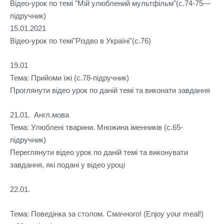
Відео-урок по темі "Мій улюблений мультфільм"(с.74-75—
підручник)
15.01.2021

Відео-урок по темі"Різдво в Україні"(с.76)
19.01 

Тема: Прийоми їжі (с.78-підручник)

Проглянути відео урок по даній темі та виконати завдання
21.01.  Англ.мова  

Тема: Улюблені тварини. Множина іменників (с.65-
підручник)

Переглянути відео урок по даній темі та виконувати 
завдання, які подані у відео уроці
22.01.
Тема: Поведінка за столом. Смачного! (Enjoy your meal!) 