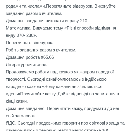
родами та числами.Перегляньте відеоурок. Виконуйте 
завдання разом з вчителем.

Домашнє завдання:виконати вправу 210

Математика. Вивчаємо тему «Різні способи віднімання 
виду 970- 230».

Перегляньте відеоурок.

Робіть завдання разом з вчителем.

Домашня робота #65,66

Літературнечитання.

Продовжуємо роботу над казкою як жанром народної 
творчості. Сьогодні ознайомлюємось з індійською 
народною казкою «Чому кажани не з’являються 
вдень»Прочитайте казку. Дайте відповіді на запитання в 
кінці казки.

Домашнє завдання: Перечитати казку, придумати до неї 
свій заголовок.

ЯДС. Сьогодні продовжимо говорити про світлові явища та 
ознайомимось з темою « Театр тіней»( сторінка 10).
