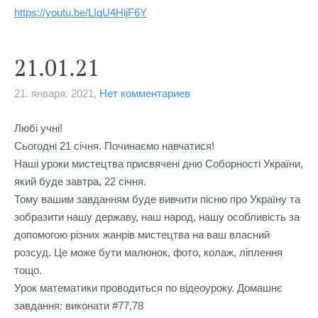
https://youtu.be/LIqU4HijF6Y
21.01.21
21. января. 2021,
Нет комментариев
Любі учні! 

Сьогодні 21 січня. Починаємо навчатися! 

Наші уроки мистецтва присвячені дню Соборності України, 
який буде завтра, 22 січня.

Тому вашим завданням буде вивчити пісню про Україну та 
зобразити нашу державу, наш народ, нашу особливість за 
допомогою різних жанрів мистецтва на ваш власний 
розсуд. Це може бути малюнок, фото, колаж, ліплення 
тощо.

Урок математики проводиться по відеоуроку. Домашнє 
завдання: виконати #77,78
