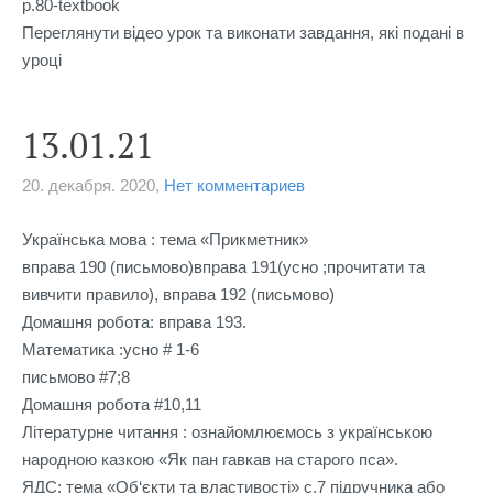
p.80-textbook

Переглянути відео урок та виконати завдання, які подані в 
уроці
13.01.21
20. декабря. 2020,
Нет комментариев
Українська мова : тема «Прикметник» 

вправа 190 (письмово)вправа 191(усно ;прочитати та 
вивчити правило), вправа 192 (письмово)

Домашня робота: вправа 193.

Математика :усно # 1-6

письмово #7;8

Домашня робота #10,11

Літературне читання : ознайомлюємось з українською 
народною казкою «Як пан гавкав на старого пса».

ЯДС: тема «Об‘єкти та властивості» с.7 підручника або 