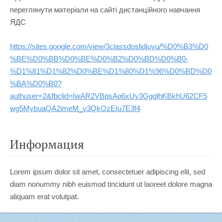
переглянути матеріали на сайті дистанційного навчання 
ЯДС
https://sites.google.com/view/3classdoslidjuyu/%D0%B3%D0
%BE%D0%BB%D0%BE%D0%B2%D0%BD%D0%B0-
%D1%81%D1%82%D0%BE%D1%80%D1%96%D0%BD%D0
%BA%D0%B0?
authuser=2&fbclid=IwAR2VBpsAo6xUy3GgglhKBkhU62CF5
wg5MybuaQA2imeM_v3QkOzEIu7E3f4
Информация
Lorem ipsum dolor sit amet, consectetuer adipiscing elit, sed
diam nonummy nibh euismod tincidunt ut laoreet dolore magna
aliquam erat volutpat.