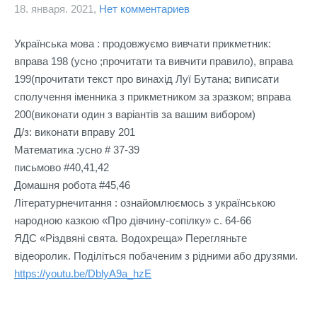
18. января. 2021,
Нет комментариев
Українська мова : продовжуємо вивчати прикметник: 

вправа 198 (усно ;прочитати та вивчити правило), вправа 
199(прочитати текст про винахід Луї Бутана; виписати 
сполучення іменника з прикметником за зразком; вправа 
200(виконати один з варіантів за вашим вибором)

Д/з: виконати вправу 201

Математика :усно # 37-39

письмово #40,41,42

Домашня робота #45,46

Літературнечитання : ознайомлюємось з українською 
народною казкою «Про дівчину-сопілку» с. 64-66

ЯДС «Різдвяні свята. Водохреща» Перегляньте 
відеоролик. Поділіться побаченим з рідними або друзями.
https://youtu.be/DblyA9a_hzE