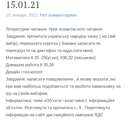
15.01.21
15. января. 2021,
Нет комментариев
Літературне читання. Урок позакласного читання.

Завдання: прочитати українську народну казку ( на свій 
вибір); переказати коротко ( бажано записати як 
переказуєте на диктофон та надіслати мені).

Математика # 25 -29(усно); #30,32 (письмово)

Домашня робота # 35,36

Дизайн і технології 

Завдання: написати повідомлення , в якому вказати ,які 
ігри вам найбільш подобаються та зробити замальовку на 
гру за своїм вибором.

Інформатика: тема «Об’єкти і властивост. Інформаційні 
об’єкти». Розглянути та прочитати с. 9 . Переглянути 
інформацію на сайті дистанційного навчання ЯДС