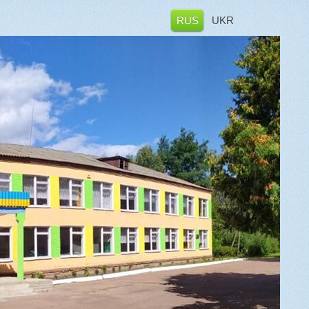
RUS
UKR