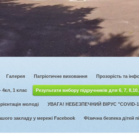
Галерея
Патріотичне виховання
Прозорість та інф
 4кл, 1 клас
Результати вибору підручників для 6, 7, 8,10,
ієнтація молоді
УВАГА! НЕБЕЗПЕЧНИЙ ВІРУС "COVID-1
ашого закладу у мережі Facebook
Фізична безпека дітей п